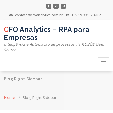
Skip
to
content
contato@cfoanalytics.com.br
+55 19 99167-4382
CFO Analytics – RPA para
Empresas
Inteligência e Automação de processos via ROBÔS Open
Source
Toggl
navig
Blog Right Sidebar
Home
/
Blog Right Sidebar