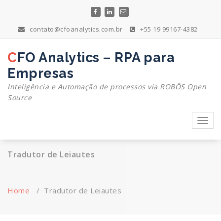
Skip
to
content
contato@cfoanalytics.com.br
+55 19 99167-4382
CFO Analytics – RPA para
Empresas
Inteligência e Automação de processos via ROBÔS Open
Source
Toggl
navig
Tradutor de Leiautes
Home
/
Tradutor de Leiautes