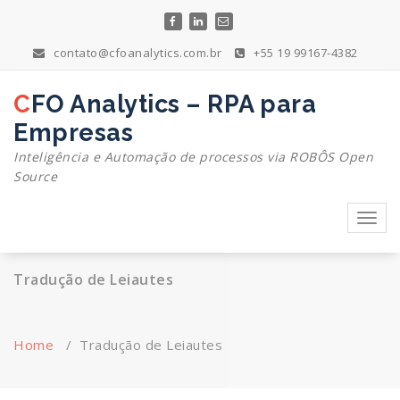
Skip
to
content
contato@cfoanalytics.com.br
+55 19 99167-4382
CFO Analytics – RPA para
Empresas
Inteligência e Automação de processos via ROBÔS Open
Source
Toggl
navig
Tradução de Leiautes
Home
/
Tradução de Leiautes