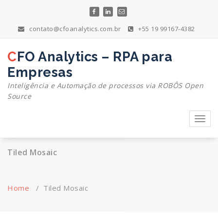
Skip
to
content
contato@cfoanalytics.com.br
+55 19 99167-4382
CFO Analytics – RPA para
Empresas
Inteligência e Automação de processos via ROBÔS Open
Source
Toggl
navig
Tiled Mosaic
Home
/
Tiled Mosaic