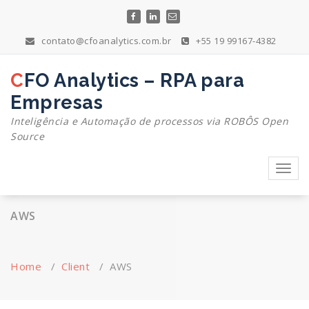
Skip
to
content
contato@cfoanalytics.com.br
+55 19 99167-4382
CFO Analytics – RPA para
Empresas
Inteligência e Automação de processos via ROBÔS Open
Source
Toggl
navig
AWS
Home
/
Client
/
AWS